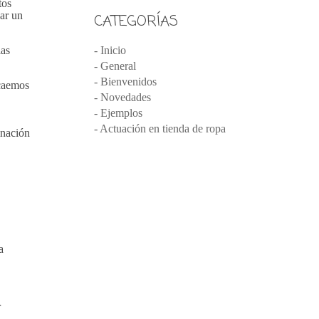
tos
gar un
CATEGORÍAS
las
- Inicio
- General
- Bienvenidos
 caemos
- Novedades
- Ejemplos
- Actuación en tienda de ropa
inación
a
r