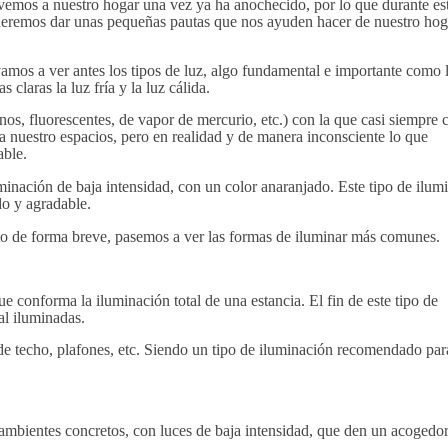
mos a nuestro hogar una vez ya ha anochecido, por lo que durante es
o queremos dar unas pequeñas pautas que nos ayuden hacer de nuestro ho
mos a ver antes los tipos de luz, algo fundamental e importante como 
laras la luz fría y la luz cálida.
jenos, fluorescentes, de vapor de mercurio, etc.) con la que casi siempre
a nuestro espacios, pero en realidad y de manera inconsciente lo que
able.
luminación de baja intensidad, con un color anaranjado. Este tipo de ilum
do y agradable.
 de forma breve, pasemos a ver las formas de iluminar más comunes.
conforma la iluminación total de una estancia. El fin de este tipo de
al iluminadas.
 techo, plafones, etc. Siendo un tipo de iluminación recomendado par
o ambientes concretos, con luces de baja intensidad, que den un acogedo