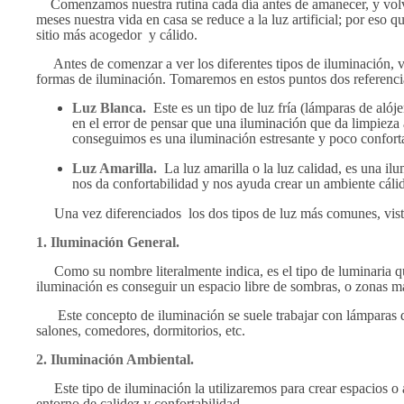
Comenzamos nuestra rutina cada día antes de amanecer, y volve
meses nuestra vida en casa se reduce a la luz artificial; por es
sitio más acogedor y cálido.
Antes de comenzar a ver los diferentes tipos de iluminación, va
formas de iluminación. Tomaremos en estos puntos dos referencias c
Luz Blanca.
Este es un tipo de luz fría (lámparas de aló
en el error de pensar que una iluminación que da limpieza 
conseguimos es una iluminación estresante y poco confort
Luz Amarilla.
La luz amarilla o la luz calidad, es una i
nos da confortabilidad y nos ayuda crear un ambiente cáli
Una vez diferenciados los dos tipos de luz más comunes, visto
1. Iluminación General.
Como su nombre literalmente indica, es el tipo de luminaria que 
iluminación es conseguir un espacio libre de sombras, o zonas m
Este concepto de iluminación se suele trabajar con lámparas de
salones, comedores, dormitorios, etc.
2. Iluminación Ambiental.
Este tipo de iluminación la utilizaremos para crear espacios 
entorno de calidez y confortabilidad.