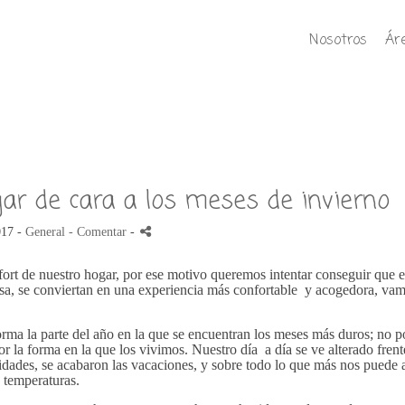
Nosotros
Ár
ar de cara a los meses de invierno
017 -
General
- Comentar
-
rt de nuestro hogar, por ese motivo queremos intentar conseguir que e
a, se conviertan en una experiencia más confortable y acogedora, vam
a la parte del año en la que se encuentran los meses más duros; no p
or la forma en la que los vivimos. Nuestro día a día se ve alterado frent
tividades, se acabaron las vacaciones, y sobre todo lo que más nos puede 
s temperaturas.