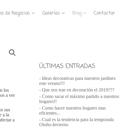
ea de Negocios
Galerías
Blog
Contactar
ÚLTIMAS ENTRADAS
- Ideas decorativas para nuestros jardines
este verano!!!
- Que nos trae en decoración el 2019???
n los
os a ver
- Como sacar el máximo partido a nuestros
hogares!!
- Como hacer nuestros hogares mas
or sus
eficientes...
e a la
- Cual es la tendencia para la temporada
afectar a
Otoño-Invierno