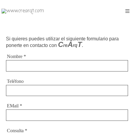
Si quieres puedes utilizar el siguiente formulario para
C
A
T
ponerte en contacto con
re
rq
.
Nombre
*
Teléfono
EMail
*
Consulta
*