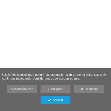
Utilizamos cookies para mejorar la navegación web y obtener estadísticas. Si
continuas navegando, consideramos que aceptas su uso.
Más información
Configurar
Rechazar
Aceptar